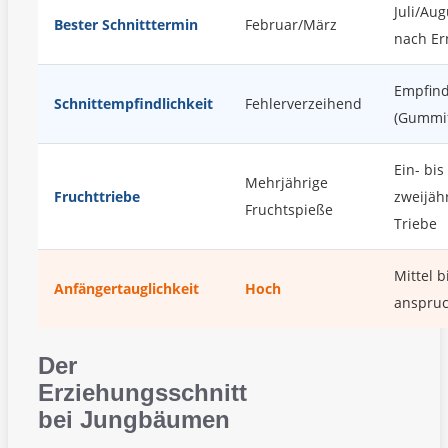
Juli/Aug
Bester Schnitttermin
Februar/März
nach Er
Empfind
Schnittempfindlichkeit
Fehlerverzeihend
(Gummif
Ein- bis
Mehrjährige
Fruchttriebe
zweijäh
Fruchtspieße
Triebe
Mittel b
Anfängertauglichkeit
Hoch
anspruc
Der
Erziehungsschnitt
bei Jungbäumen