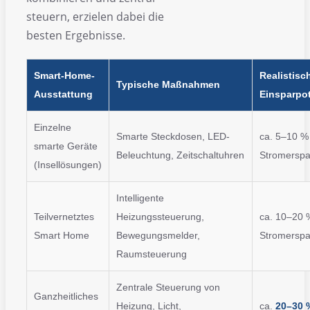
steuern, erzielen dabei die
besten Ergebnisse.
Smart-Home-
Realistisc
Typische Maßnahmen
Ausstattung
Einsparpot
Einzelne
Smarte Steckdosen, LED-
ca. 5–10 %
smarte Geräte
Beleuchtung, Zeitschaltuhren
Stromerspa
(Insellösungen)
Intelligente
Teilvernetztes
Heizungssteuerung,
ca. 10–20 
Smart Home
Bewegungsmelder,
Stromerspa
Raumsteuerung
Zentrale Steuerung von
Ganzheitliches
Heizung, Licht,
ca.
20–30 