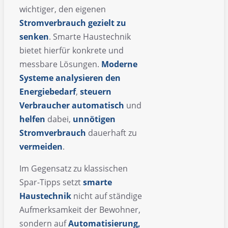
wichtiger, den eigenen
Stromverbrauch gezielt zu
senken
. Smarte Haustechnik
bietet hierfür konkrete und
messbare Lösungen.
Moderne
Systeme
analysieren
den
Energiebedarf
,
steuern
Verbraucher
automatisch
und
helfen
dabei,
unnötigen
Stromverbrauch
dauerhaft zu
vermeiden
.
Im Gegensatz zu klassischen
Spar-Tipps setzt
smarte
Haustechnik
nicht auf ständige
Aufmerksamkeit der Bewohner,
sondern auf
Automatisierung,