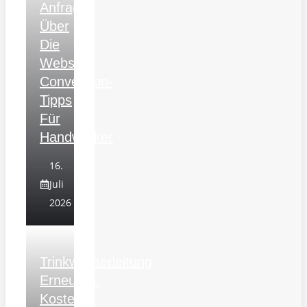
Anfragen
Über
Die
Website:
Conversion-
Tipps
Für
Handwerker
16.
Juli
2026
Trinkwasserleitung
Erneuern:
Kosten