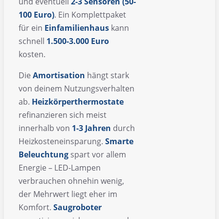
und eventuell
2-3 Sensoren (50-
100 Euro)
. Ein Komplettpaket
für ein
Einfamilienhaus
kann
schnell
1.500-3.000 Euro
kosten.
Die
Amortisation
hängt stark
von deinem Nutzungsverhalten
ab.
Heizkörperthermostate
refinanzieren sich meist
innerhalb von
1-3 Jahren
durch
Heizkosteneinsparung.
Smarte
Beleuchtung
spart vor allem
Energie – LED-Lampen
verbrauchen ohnehin wenig,
der Mehrwert liegt eher im
Komfort.
Saugroboter