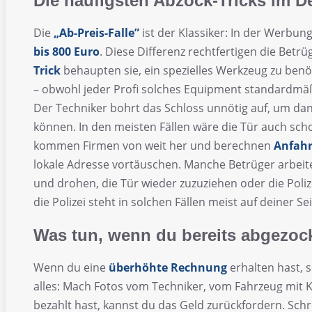
Die häufigsten Abzock-Tricks im De
Die
„Ab-Preis-Falle”
ist der Klassiker: In der Werbu
bis 800 Euro
. Diese Differenz rechtfertigen die Bet
Trick
behaupten sie, ein spezielles Werkzeug zu benö
– obwohl jeder Profi solches Equipment standardmäß
Der Techniker bohrt das Schloss unnötig auf, um dan
können. In den meisten Fällen wäre die Tür auch sc
kommen Firmen von weit her und berechnen
Anfahr
lokale Adresse vortäuschen. Manche Betrüger arbei
und drohen, die Tür wieder zuzuziehen oder die Poliz
die Polizei steht in solchen Fällen meist auf deiner Sei
Was tun, wenn du bereits abgezoc
Wenn du eine
überhöhte Rechnung
erhalten hast, 
alles: Mach Fotos vom Techniker, vom Fahrzeug mit
bezahlt hast, kannst du das Geld zurückfordern. Sch