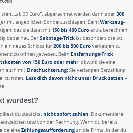
tail
ng steht „ab 39 Euro”, abgerechnet werden dann aber
300
rüger mit angeblichen Sonderzuschlägen. Beim
Werkzeug-
tigen, das sie dann mit
150 bis 400 Euro
extra berechnen
ig dabei hat. Der
Sabotage-Trick
ist besonders dreist:
n ein neues Schloss für
200 bis 500 Euro
verkaufen zu
honend zu öffnen gewesen. Beim
Entfernungs-Trick
tskosten von 150 Euro oder mehr
, obwohl sie eine
ten auch mit
Einschüchterung
: Sie verlangen Barzahlung
ei zu rufen.
Lass dich davon nicht unter Druck setzen
–
te.
kt wurdest?
solltest du zunächst
nicht sofort zahlen
. Dokumentiere
 Kennzeichen und von der Rechnung. Wenn du bereits
reibe eine
Zahlungsaufforderung
an die Firma, in der du