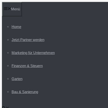
Zum
Menü
Inhalt
springen
Home
Jetzt Partner werden
Marketing für Unternehmen
Finanzen & Steuern
Garten
Bau & Sanierung