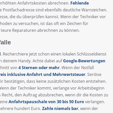
berhöhten Anfahrtskosten abrechnen.
Fehlende
e Postfachadresse sind ebenfalls deutliche Warnzeichen.
esse, die du überprüfen kannst. Wenn der Techniker vor
oden zu versuchen, ist das oft ein Zeichen für
teure Reparaturen abrechnen zu können.
alle
l
. Recherchiere jetzt schon einen lokalen Schlüsseldienst
n deinem Handy. Achte dabei auf
Google-Bewertungen
hnitt von
4 Sternen oder mehr
. Wenn der Notfall
eis inklusive Anfahrt und Mehrwertsteuer
. Seriöse
r bestätigen, dass keine zusätzlichen Kosten entstehen.
Wenn der Techniker kommt, verlange vor Arbeitsbeginn
s Recht, den Auftrag abzubrechen, wenn dir die Kosten zu
 eine
Anfahrtspauschale von 30 bis 50 Euro
verlangen.
mehrere hundert Euro.
Zahle niemals bar
, wenn der