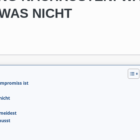
WAS NICHT
mpromiss ist
nicht
rmeidest
musst