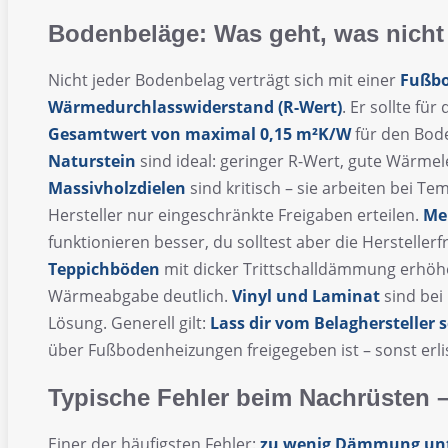
Bodenbeläge: Was geht, was nicht
Nicht jeder Bodenbelag verträgt sich mit einer
Fußb
Wärmedurchlasswiderstand (R-Wert)
. Er sollte fü
Gesamtwert von maximal 0,15 m²K/W
für den Bod
Naturstein
sind ideal: geringer R-Wert, gute Wärme
Massivholzdielen
sind kritisch – sie arbeiten bei T
Hersteller nur eingeschränkte Freigaben erteilen.
Me
funktionieren besser, du solltest aber die Herstelle
Teppichböden
mit dicker Trittschalldämmung erhöh
Wärmeabgabe deutlich.
Vinyl und Laminat
sind bei
Lösung. Generell gilt:
Lass dir vom Belaghersteller s
über Fußbodenheizungen freigegeben ist – sonst erlis
Typische Fehler beim Nachrüsten –
Einer der häufigsten Fehler:
zu wenig Dämmung unt