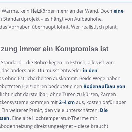
ige Wärme, kein Heizkörper mehr an der Wand. Doch
eine
in Standardprojekt – es hängt von Aufbauhöhe,
as Vorhaben überhaupt lohnt. Wer realistisch plant,
zung immer ein Kompromiss ist
Standard – die Rohre liegen im Estrich, alles ist von
t das anders aus. Du musst entweder
in den
as ohne Estricharbeiten auskommt. Beide Wege haben
gebetteten Heizrohren bedeutet einen
Bodenaufbau von
hlicht nicht darstellbar, ohne Türen zu kürzen, Zargen
rockensysteme kommen mit
2–4 cm
aus, kosten dafür aber
Ein weiterer Punkt, den viele unterschätzen:
Die
ssen.
Eine alte Hochtemperatur-Therme mit
ßbodenheizung direkt ungeeignet – diese braucht