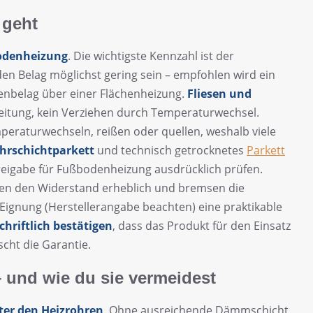
 geht
odenheizung
. Die wichtigste Kennzahl ist der
r den Belag möglichst gering sein – empfohlen wird ein
enbelag über einer Flächenheizung.
Fliesen und
leitung, kein Verziehen durch Temperaturwechsel.
emperaturwechseln, reißen oder quellen, weshalb viele
hrschichtparkett
und technisch getrocknetes
Parkett
rfreigabe für Fußbodenheizung ausdrücklich prüfen.
en den Widerstand erheblich und bremsen die
 Eignung (Herstellerangabe beachten) eine praktikable
chriftlich bestätigen
, dass das Produkt für den Einsatz
cht die Garantie.
 und wie du sie vermeidest
er den Heizrohren
. Ohne ausreichende Dämmschicht