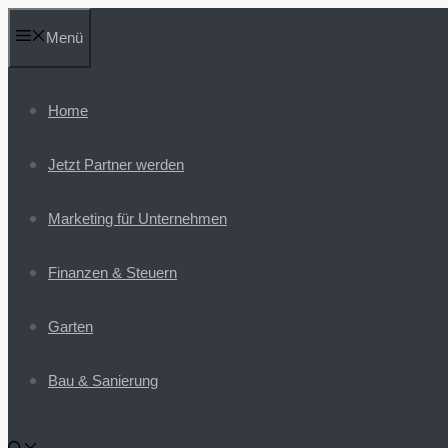
Zum
Menü
Inhalt
springen
Home
Jetzt Partner werden
Marketing für Unternehmen
Finanzen & Steuern
Garten
Bau & Sanierung