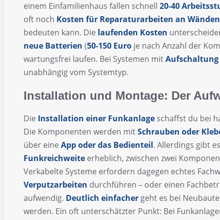
einem Einfamilienhaus fallen schnell
20-40 Arbeitss
oft noch
Kosten für Reparaturarbeiten an Wände
bedeuten kann. Die
laufenden Kosten
unterscheiden
neue Batterien
(
50-150 Euro
je nach Anzahl der Kom
wartungsfrei laufen. Bei Systemen mit
Aufschaltung 
unabhängig vom Systemtyp.
Installation und Montage: Der Auf
Die
Installation einer Funkanlage
schaffst du bei 
Die Komponenten werden mit
Schrauben oder Kleb
über eine
App oder das Bedienteil
. Allerdings gibt 
Funkreichweite
erheblich, zwischen zwei Komponen
Verkabelte Systeme erfordern dagegen echtes Fach
Verputzarbeiten
durchführen – oder einen Fachbetr
aufwendig.
Deutlich einfacher
geht es bei Neubauten
werden. Ein oft unterschätzter Punkt: Bei Funkanlag