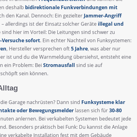
zen deshalb
bidirektionale Funkverbindungen mit
h den Kanal. Dennoch: Ein gezielter
Jammer-Angriff
 allerdings ist der Einsatz solcher Geräte
illegal und
 sind hier im Vorteil: Die Leitungen sind schwer zu
-Versuche sofort
. Ein echter Nachteil von Funksystemen:
ren
, Hersteller versprechen oft
5 Jahre
, was aber nur
eer ist und du die Warnmeldung übersiehst, entsteht eine
n ein Problem: Bei
Stromausfall
sind sie auf
schöpft sein können.
Alltag
st die Garage nachrüsten? Dann sind
Funksysteme klar
ntakte oder Bewegungsmelder
lassen sich für
30-80
inuten anlernen. Bei verkabelten Systemen bedeutet jede
d. Besonders praktisch bei Funk: Du kannst die Anlage
ine verkabelte Installation fest mit dem Gebäude