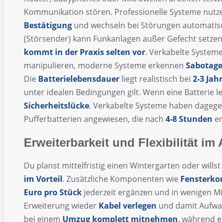
Kommunikation stören. Professionelle Systeme nut
Bestätigung
und wechseln bei Störungen automatisc
(Störsender) kann Funkanlagen außer Gefecht setzen –
kommt in der Praxis selten vor
. Verkabelte Systeme
manipulieren, moderne Systeme erkennen
Sabotage
Die
Batterielebensdauer
liegt realistisch bei
2-3 Jah
unter idealen Bedingungen gilt. Wenn eine Batterie l
Sicherheitslücke
. Verkabelte Systeme haben dagege
Pufferbatterien angewiesen, die nach
4-8 Stunden
er
Erweiterbarkeit und Flexibilität im 
Du planst mittelfristig einen Wintergarten oder will
im Vorteil
. Zusätzliche Komponenten wie
Fensterko
Euro pro Stück
jederzeit ergänzen und in wenigen M
Erweiterung wieder
Kabel verlegen
und damit Aufwan
bei einem
Umzug komplett mitnehmen
, während e