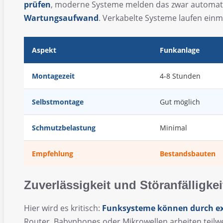
prüfen
, moderne Systeme melden das zwar automat
Wartungsaufwand
. Verkabelte Systeme laufen einmal
Aspekt
Funkanlage
Montagezeit
4-8 Stunden
Selbstmontage
Gut möglich
Schmutzbelastung
Minimal
Empfehlung
Bestandsbauten
Zuverlässigkeit und Störanfälligkei
Hier wird es kritisch:
Funksysteme können durch ext
Router, Babyphones oder Mikrowellen arbeiten teilw