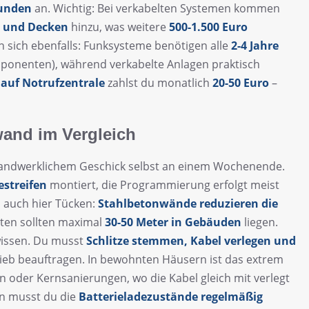
tunden
an. Wichtig: Bei verkabelten Systemen kommen
n und Decken
hinzu, was weitere
500-1.500 Euro
 sich ebenfalls: Funksysteme benötigen alle
2-4 Jahre
ponenten), während verkabelte Anlagen praktisch
auf Notrufzentrale
zahlst du monatlich
20-50 Euro
–
wand im Vergleich
handwerklichem Geschick selbst an einem Wochenende.
estreifen
montiert, die Programmierung erfolgt meist
es auch hier Tücken:
Stahlbetonwände reduzieren die
ten sollten maximal
30-50 Meter in Gebäuden
liegen.
wissen. Du musst
Schlitze stemmen, Kabel verlegen und
ieb beauftragen. In bewohnten Häusern ist das extrem
 oder Kernsanierungen, wo die Kabel gleich mit verlegt
en musst du die
Batterieladezustände regelmäßig