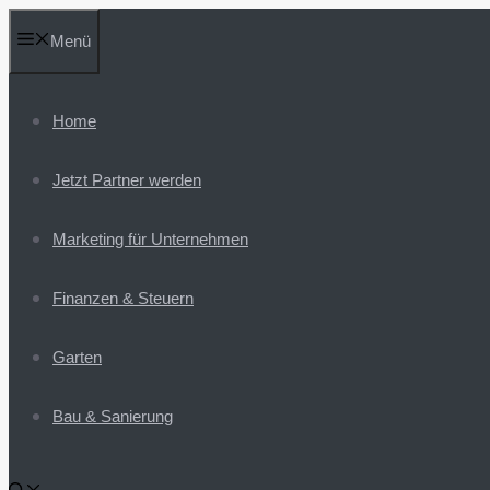
Zum
Menü
Inhalt
springen
Home
Jetzt Partner werden
Marketing für Unternehmen
Finanzen & Steuern
Garten
Bau & Sanierung