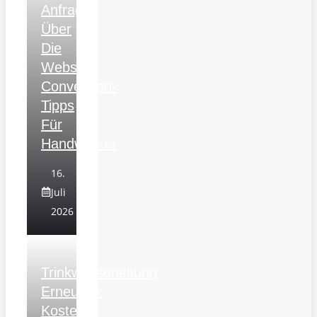
Anfragen
Über
Die
Website:
Conversion-
Tipps
Für
Handwerker
16.
Juli
2026
Trinkwasserleitung
Erneuern:
Kosten